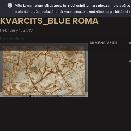
Mēs izmantojam sīkdatnes, lai nodrošinātu, ka sniedzam vislabāko pi
piekrišanu Jūs jebkurā laikā varat atsaukt, nodzēšot saglabātās sī
KVARCITS_BLUE ROMA
February 1, 2019
By
caballero
AKMENS VEIDI