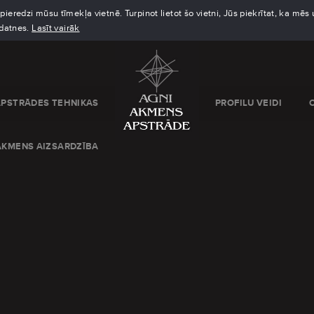
eredzi mūsu tīmekļa vietnē. Turpinot lietot šo vietni, Jūs piekrītat, ka mē
kdatnes.
Lasīt vairāk
APSTRĀDES TEHNIKAS
PROFILU VEIDI
AKMENS AIZSARDZĪBA