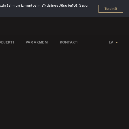
s uzkrāsim un izmantosim sīkdatnes Jūsu ierīcē. Savu
Turpināt
OBJEKTI
PAR AKMENI
KONTAKTI
LV