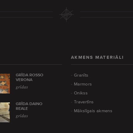
AKMENS MATERIĀLI
GRĪDA ROSSO
Granīts
VERONA
Marmors
grīdas
Onikss
Travertīns
GRĪDA DAINO
REALE
Mākslīgais akmens
grīdas