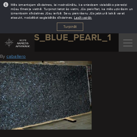
Mēs izmantojam sīkdatnes, lai nodrošinātu, ka sniedzam vislabāko pieredzi
mūsu tīmekļa vietnē. Turpinot lietot šo vietni, Jūs piekrītat, ka mēs uzkrāsim un
izmantosim sīkdatnes Jūsu ierīcē. Savu piekrišanu Jūs jebkurā laikā varat
atsaukt, nodzēšot saglabātās sīkdatnes.
Lasīt vairāk
Turpināt
GRANITS_BLUE_PEARL_1
August 18, 2016
By
caballero