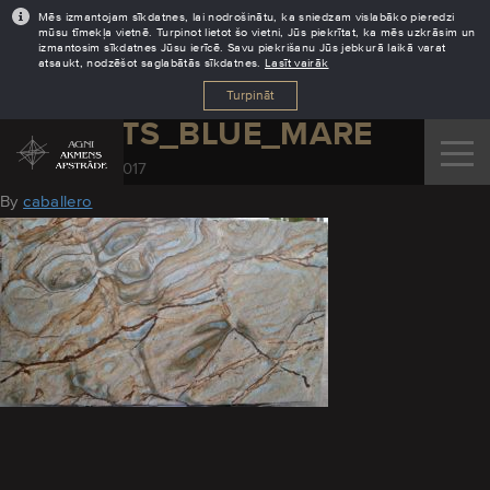
Mēs izmantojam sīkdatnes, lai nodrošinātu, ka sniedzam vislabāko pieredzi
mūsu tīmekļa vietnē. Turpinot lietot šo vietni, Jūs piekrītat, ka mēs uzkrāsim un
izmantosim sīkdatnes Jūsu ierīcē. Savu piekrišanu Jūs jebkurā laikā varat
atsaukt, nodzēšot saglabātās sīkdatnes.
Lasīt vairāk
Turpināt
KVARCITS_BLUE_MARE
September 21, 2017
By
caballero