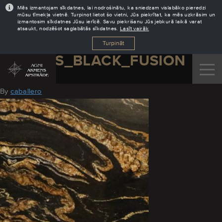
Mēs izmantojam sīkdatnes, lai nodrošinātu, ka sniedzam vislabāko pieredzi
mūsu tīmekļa vietnē. Turpinot lietot šo vietni, Jūs piekrītat, ka mēs uzkrāsim un
izmantosim sīkdatnes Jūsu ierīcē. Savu piekrišanu Jūs jebkurā laikā varat
atsaukt, nodzēšot saglabātās sīkdatnes.
Lasīt vairāk
Turpināt
GRANITS_BLACK_FUSION
February 1, 2019
By
caballero