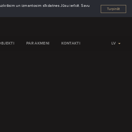
s uzkrāsim un izmantosim sīkdatnes Jūsu ierīcē. Savu
Turpināt
OBJEKTI
PAR AKMENI
KONTAKTI
LV