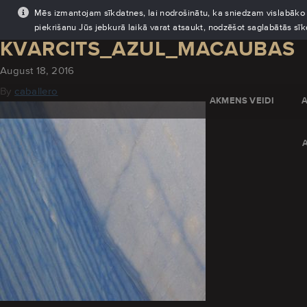
Mēs izmantojam sīkdatnes, lai nodrošinātu, ka sniedzam vislabāko pi
piekrišanu Jūs jebkurā laikā varat atsaukt, nodzēšot saglabātās sī
KVARCITS_AZUL_MACAUBAS
August 18, 2016
By
caballero
AKMENS VEIDI