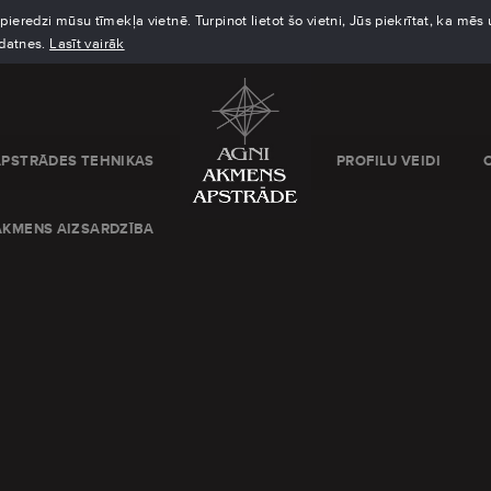
eredzi mūsu tīmekļa vietnē. Turpinot lietot šo vietni, Jūs piekrītat, ka mē
kdatnes.
Lasīt vairāk
APSTRĀDES TEHNIKAS
PROFILU VEIDI
AKMENS AIZSARDZĪBA