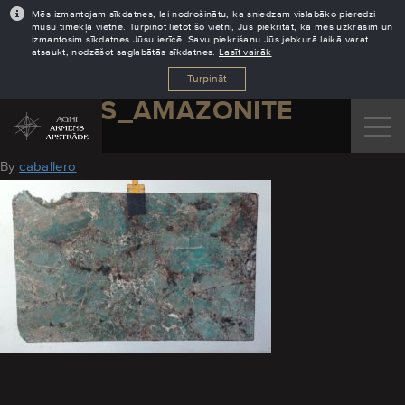
Mēs izmantojam sīkdatnes, lai nodrošinātu, ka sniedzam vislabāko pieredzi
mūsu tīmekļa vietnē. Turpinot lietot šo vietni, Jūs piekrītat, ka mēs uzkrāsim un
izmantosim sīkdatnes Jūsu ierīcē. Savu piekrišanu Jūs jebkurā laikā varat
atsaukt, nodzēšot saglabātās sīkdatnes.
Lasīt vairāk
Turpināt
GRANITS_AMAZONITE
August 18, 2016
By
caballero