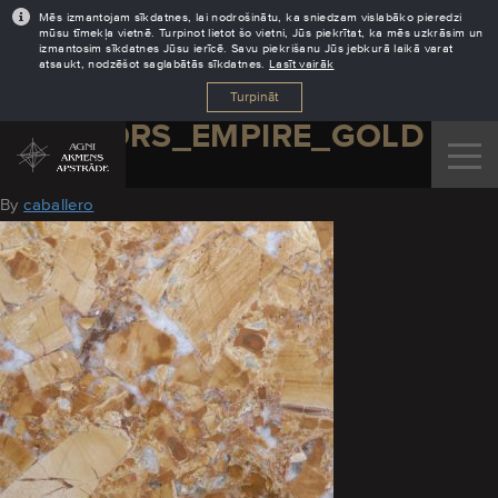
Mēs izmantojam sīkdatnes, lai nodrošinātu, ka sniedzam vislabāko pieredzi
mūsu tīmekļa vietnē. Turpinot lietot šo vietni, Jūs piekrītat, ka mēs uzkrāsim un
izmantosim sīkdatnes Jūsu ierīcē. Savu piekrišanu Jūs jebkurā laikā varat
atsaukt, nodzēšot saglabātās sīkdatnes.
Lasīt vairāk
Turpināt
MARMORS_EMPIRE_GOLD
August 10, 2016
By
caballero