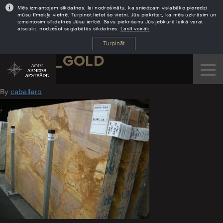
Mēs izmantojam sīkdatnes, lai nodrošinātu, ka sniedzam vislabāko pieredzi
mūsu tīmekļa vietnē. Turpinot lietot šo vietni, Jūs piekrītat, ka mēs uzkrāsim un
izmantosim sīkdatnes Jūsu ierīcē. Savu piekrišanu Jūs jebkurā laikā varat
atsaukt, nodzēšot saglabātās sīkdatnes.
Lasīt vairāk
Turpināt
EMPIRE_GOLD
August 10, 2016
By
caballero