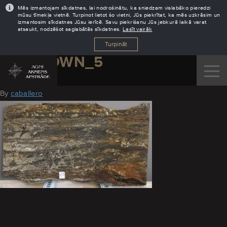
Mēs izmantojam sīkdatnes, lai nodrošinātu, ka sniedzam vislabāko pieredzi
mūsu tīmekļa vietnē. Turpinot lietot šo vietni, Jūs piekrītat, ka mēs uzkrāsim un
izmantosim sīkdatnes Jūsu ierīcē. Savu piekrišanu Jūs jebkurā laikā varat
atsaukt, nodzēšot saglabātās sīkdatnes.
Lasīt vairāk
Turpināt
AJ_BROWN_5
August 11, 2016
By
caballero