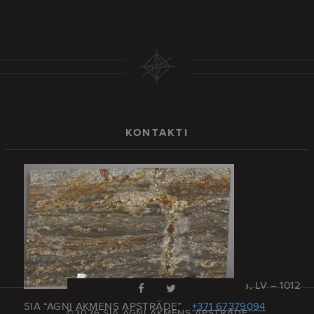
KONTAKTI
Rīga, Latvija, LV – 1012
SIA “AGNI AKMENS APSTRĀDE”
+371 67379094
©2026 SIA AGNI AKMENS APSTRĀDE