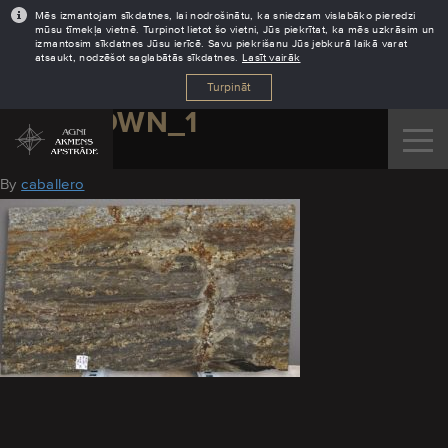
Mēs izmantojam sīkdatnes, lai nodrošinātu, ka sniedzam vislabāko pieredzi
mūsu tīmekļa vietnē. Turpinot lietot šo vietni, Jūs piekrītat, ka mēs uzkrāsim un
izmantosim sīkdatnes Jūsu ierīcē. Savu piekrišanu Jūs jebkurā laikā varat
atsaukt, nodzēšot saglabātās sīkdatnes.
Lasīt vairāk
Turpināt
AJ_BROWN_1
August 11, 2016
By
caballero