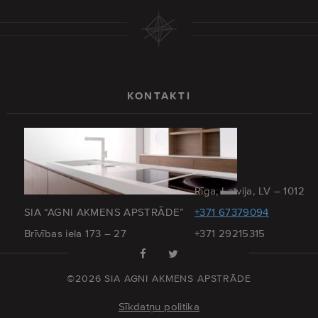
KONTAKTI
Rīga, Latvija, LV – 1012
SIA “AGNI AKMENS APSTRĀDE”
+371 67379094
Brīvības iela 173 – 27
+371 29215315
©2026 SIA AGNI AKMENS APSTRĀDE
Sīkdatņu politika