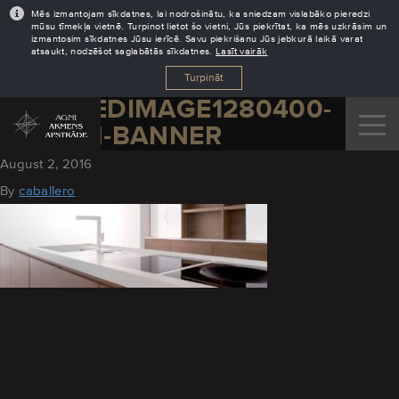
Mēs izmantojam sīkdatnes, lai nodrošinātu, ka sniedzam vislabāko pieredzi
mūsu tīmekļa vietnē. Turpinot lietot šo vietni, Jūs piekrītat, ka mēs uzkrāsim un
izmantosim sīkdatnes Jūsu ierīcē. Savu piekrišanu Jūs jebkurā laikā varat
atsaukt, nodzēšot saglabātās sīkdatnes.
Lasīt vairāk
Turpināt
CROPPEDIMAGE1280400-
CORIAN-BANNER
August 2, 2016
By
caballero