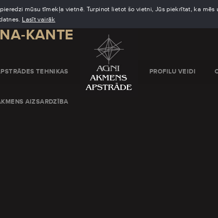
eredzi mūsu tīmekļa vietnē. Turpinot lietot šo vietni, Jūs piekrītat, ka mē
kdatnes.
Lasīt vairāk
SNA-KANTE
APSTRĀDES TEHNIKAS
PROFILU VEIDI
AKMENS AIZSARDZĪBA