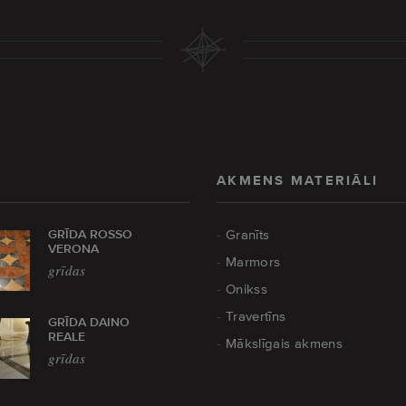
AKMENS MATERIĀLI
GRĪDA ROSSO
Granīts
VERONA
Marmors
grīdas
Onikss
Travertīns
GRĪDA DAINO
REALE
Mākslīgais akmens
grīdas