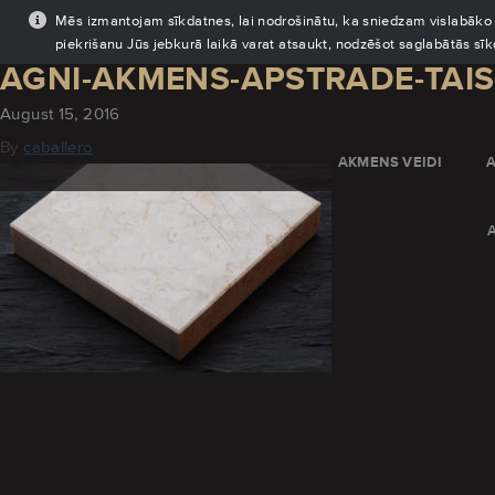
Mēs izmantojam sīkdatnes, lai nodrošinātu, ka sniedzam vislabāko pi
piekrišanu Jūs jebkurā laikā varat atsaukt, nodzēšot saglabātās sī
AGNI-AKMENS-APSTRADE-TAI
August 15, 2016
By
caballero
AKMENS VEIDI