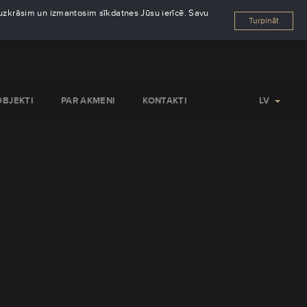
s uzkrāsim un izmantosim sīkdatnes Jūsu ierīcē. Savu
Turpināt
OBJEKTI
PAR AKMENI
KONTAKTI
LV