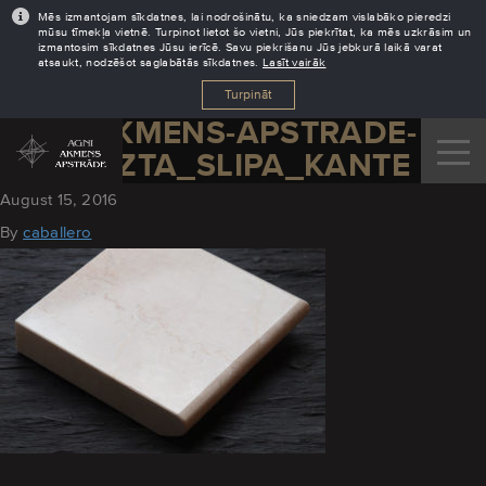
Mēs izmantojam sīkdatnes, lai nodrošinātu, ka sniedzam vislabāko pieredzi
mūsu tīmekļa vietnē. Turpinot lietot šo vietni, Jūs piekrītat, ka mēs uzkrāsim un
izmantosim sīkdatnes Jūsu ierīcē. Savu piekrišanu Jūs jebkurā laikā varat
atsaukt, nodzēšot saglabātās sīkdatnes.
Lasīt vairāk
Turpināt
AGNI-AKMENS-APSTRADE-
APGRIEZTA_SLIPA_KANTE
August 15, 2016
By
caballero