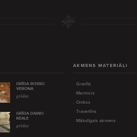
AKMENS MATERIĀLI
GRĪDA ROSSO
Granīts
VERONA
Marmors
grīdas
Onikss
Travertīns
GRĪDA DAINO
REALE
Mākslīgais akmens
grīdas