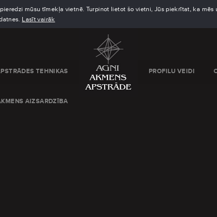
eredzi mūsu tīmekļa vietnē. Turpinot lietot šo vietni, Jūs piekrītat, ka mē
kdatnes.
Lasīt vairāk
APSTRĀDES TEHNIKAS
PROFILU VEIDI
AKMENS AIZSARDZĪBA