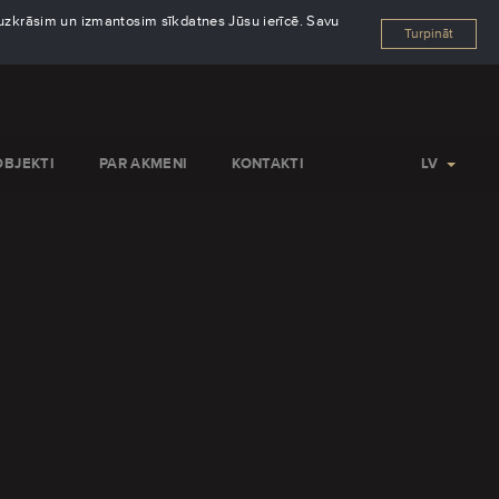
s uzkrāsim un izmantosim sīkdatnes Jūsu ierīcē. Savu
Turpināt
OBJEKTI
PAR AKMENI
KONTAKTI
LV