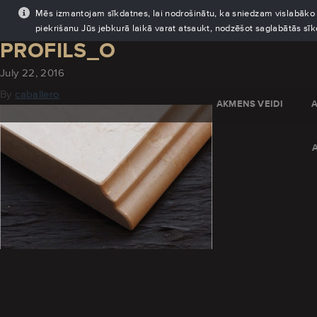
Mēs izmantojam sīkdatnes, lai nodrošinātu, ka sniedzam vislabāko pi
piekrišanu Jūs jebkurā laikā varat atsaukt, nodzēšot saglabātās sī
PROFILS_O
July 22, 2016
By
caballero
AKMENS VEIDI