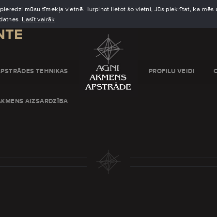
eredzi mūsu tīmekļa vietnē. Turpinot lietot šo vietni, Jūs piekrītat, ka mē
kdatnes.
Lasīt vairāk
NTE
APSTRĀDES TEHNIKAS
PROFILU VEIDI
AKMENS AIZSARDZĪBA