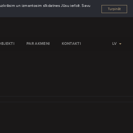
s uzkrāsim un izmantosim sīkdatnes Jūsu ierīcē. Savu
Turpināt
OBJEKTI
PAR AKMENI
KONTAKTI
LV