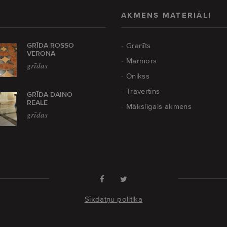
AKMENS MATERIĀLI
GRĪDA ROSSO
Granīts
VERONA
Marmors
grīdas
Onikss
Travertīns
GRĪDA DAINO
REALE
Mākslīgais akmens
grīdas
Sīkdatņu politika