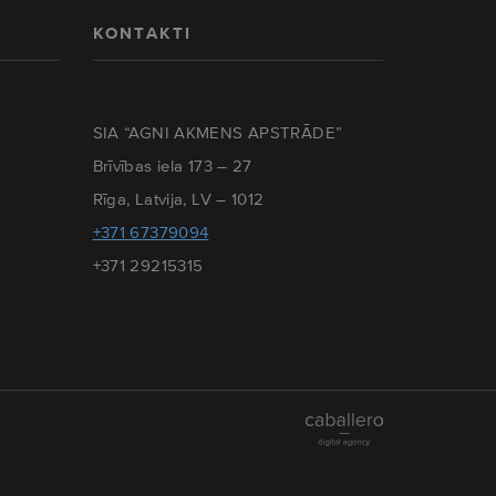
KONTAKTI
SIA “AGNI AKMENS APSTRĀDE”
Brīvības iela 173 – 27
Rīga, Latvija, LV – 1012
+371 67379094
+371 29215315