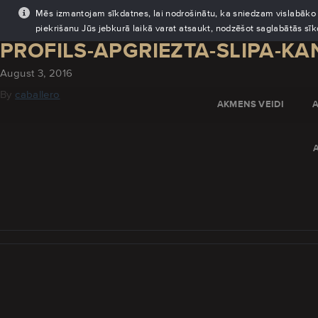
Mēs izmantojam sīkdatnes, lai nodrošinātu, ka sniedzam vislabāko pi
piekrišanu Jūs jebkurā laikā varat atsaukt, nodzēšot saglabātās sī
PROFILS-APGRIEZTA-SLIPA-KA
August 3, 2016
By
caballero
AKMENS VEIDI