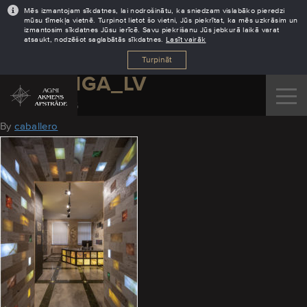
Mēs izmantojam sīkdatnes, lai nodrošinātu, ka sniedzam vislabāko pieredzi
mūsu tīmekļa vietnē. Turpinot lietot šo vietni, Jūs piekrītat, ka mēs uzkrāsim un
izmantosim sīkdatnes Jūsu ierīcē. Savu piekrišanu Jūs jebkurā laikā varat
atsaukt, nodzēšot saglabātās sīkdatnes.
Lasīt vairāk
Turpināt
AGNI_RIGA_LV
October 31, 2016
By
caballero