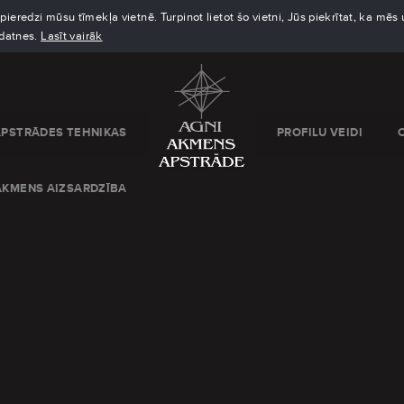
eredzi mūsu tīmekļa vietnē. Turpinot lietot šo vietni, Jūs piekrītat, ka mē
kdatnes.
Lasīt vairāk
APSTRĀDES TEHNIKAS
PROFILU VEIDI
AKMENS AIZSARDZĪBA