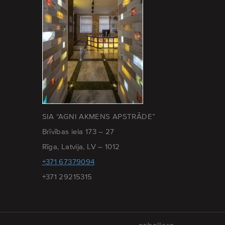
SIA “AGNI AKMENS APSTRĀDE”
Brīvības iela 173 – 27
Rīga, Latvija, LV – 1012
+371 67379094
+371 29215315