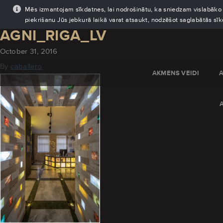
Mēs izmantojam sīkdatnes, lai nodrošinātu, ka sniedzam vislabāko pi
piekrišanu Jūs jebkurā laikā varat atsaukt, nodzēšot saglabātās sī
AGNI_RIGA_LV
October 31, 2016
By
caballero
AKMENS VEIDI