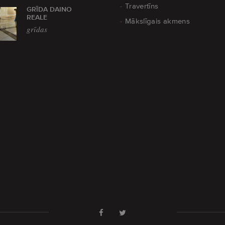
Travertīns
GRĪDA DAINO
REALE
Mākslīgais akmens
grīdas