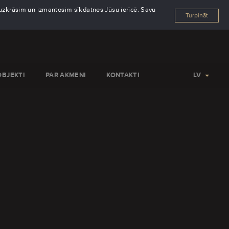
s uzkrāsim un izmantosim sīkdatnes Jūsu ierīcē. Savu
Turpināt
OBJEKTI
PAR AKMENI
KONTAKTI
LV