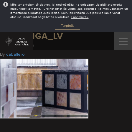
Mēs izmantojam sīkdatnes, lai nodrošinātu, ka sniedzam vislabāko pieredzi
mūsu tīmekļa vietnē. Turpinot lietot šo vietni, Jūs piekrītat, ka mēs uzkrāsim un
izmantosim sīkdatnes Jūsu ierīcē. Savu piekrišanu Jūs jebkurā laikā varat
atsaukt, nodzēšot saglabātās sīkdatnes.
Lasīt vairāk
Turpināt
AGNI_RIGA_LV
October 31, 2016
By
caballero