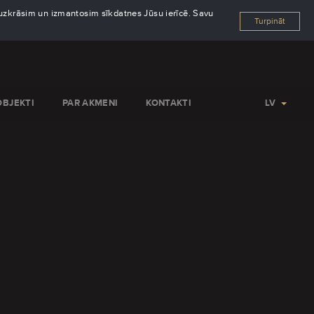
s uzkrāsim un izmantosim sīkdatnes Jūsu ierīcē. Savu
Turpināt
OBJEKTI
PAR AKMENI
KONTAKTI
LV