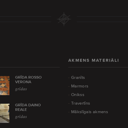
AKMENS MATERIĀLI
GRĪDA ROSSO
Granīts
VERONA
Marmors
grīdas
Onikss
Travertīns
GRĪDA DAINO
REALE
Mākslīgais akmens
grīdas