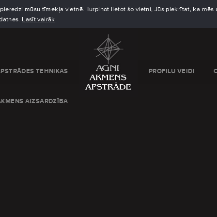
eredzi mūsu tīmekļa vietnē. Turpinot lietot šo vietni, Jūs piekrītat, ka mē
kdatnes.
Lasīt vairāk
APSTRĀDES TEHNIKAS
PROFILU VEIDI
AKMENS AIZSARDZĪBA