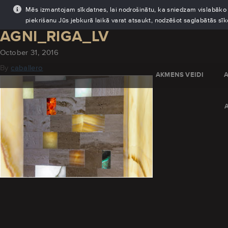
Mēs izmantojam sīkdatnes, lai nodrošinātu, ka sniedzam vislabāko pi
piekrišanu Jūs jebkurā laikā varat atsaukt, nodzēšot saglabātās sī
AGNI_RIGA_LV
October 31, 2016
By
caballero
AKMENS VEIDI