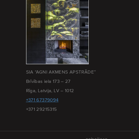
SIA “AGNI AKMENS APSTRĀDE”
Brīvības iela 173 – 27
Rīga, Latvija, LV – 1012
+371 67379094
+371 29215315