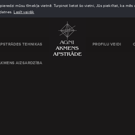
eredzi mūsu tīmekļa vietnē. Turpinot lietot šo vietni, Jūs piekrītat, ka mē
kdatnes.
Lasīt vairāk
APSTRĀDES TEHNIKAS
PROFILU VEIDI
AKMENS AIZSARDZĪBA