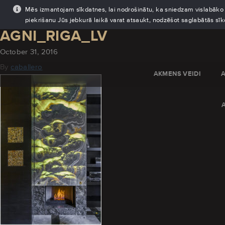
Mēs izmantojam sīkdatnes, lai nodrošinātu, ka sniedzam vislabāko pi
piekrišanu Jūs jebkurā laikā varat atsaukt, nodzēšot saglabātās sī
AGNI_RIGA_LV
October 31, 2016
By
caballero
AKMENS VEIDI