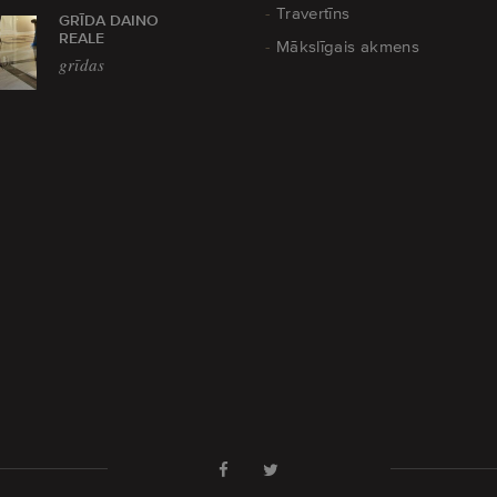
Travertīns
GRĪDA DAINO
REALE
Mākslīgais akmens
grīdas