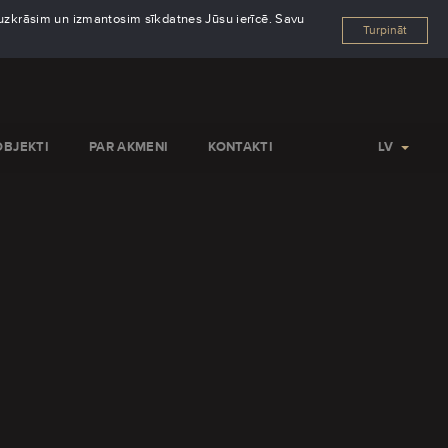
s uzkrāsim un izmantosim sīkdatnes Jūsu ierīcē. Savu
Turpināt
OBJEKTI
PAR AKMENI
KONTAKTI
LV