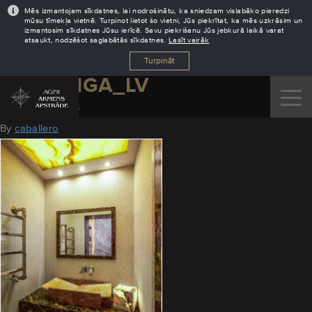
Mēs izmantojam sīkdatnes, lai nodrošinātu, ka sniedzam vislabāko pieredzi
mūsu tīmekļa vietnē. Turpinot lietot šo vietni, Jūs piekrītat, ka mēs uzkrāsim un
izmantosim sīkdatnes Jūsu ierīcē. Savu piekrišanu Jūs jebkurā laikā varat
atsaukt, nodzēšot saglabātās sīkdatnes.
Lasīt vairāk
Turpināt
AGNI_RIGA_LV
October 31, 2016
By
caballero