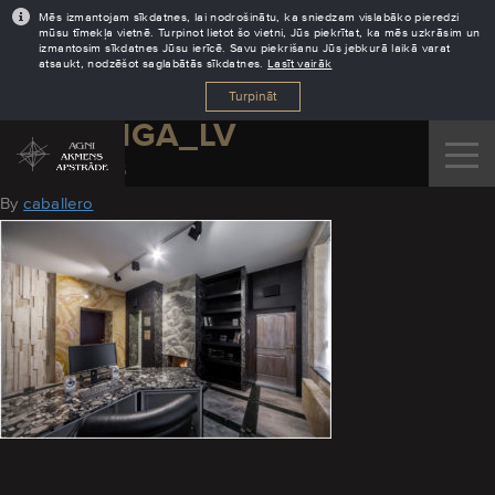
Mēs izmantojam sīkdatnes, lai nodrošinātu, ka sniedzam vislabāko pieredzi
mūsu tīmekļa vietnē. Turpinot lietot šo vietni, Jūs piekrītat, ka mēs uzkrāsim un
izmantosim sīkdatnes Jūsu ierīcē. Savu piekrišanu Jūs jebkurā laikā varat
atsaukt, nodzēšot saglabātās sīkdatnes.
Lasīt vairāk
Turpināt
AGNI_RIGA_LV
October 31, 2016
By
caballero