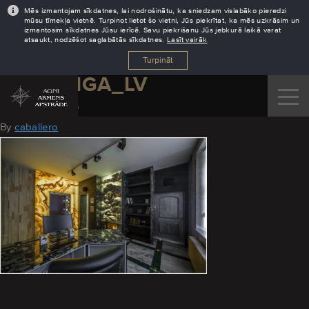
Mēs izmantojam sīkdatnes, lai nodrošinātu, ka sniedzam vislabāko pieredzi
mūsu tīmekļa vietnē. Turpinot lietot šo vietni, Jūs piekrītat, ka mēs uzkrāsim un
izmantosim sīkdatnes Jūsu ierīcē. Savu piekrišanu Jūs jebkurā laikā varat
atsaukt, nodzēšot saglabātās sīkdatnes.
Lasīt vairāk
Turpināt
AGNI_RIGA_LV
October 31, 2016
By
caballero