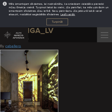
Mēs izmantojam sīkdatnes, lai nodrošinātu, ka sniedzam vislabāko pieredzi
mūsu tīmekļa vietnē. Turpinot lietot šo vietni, Jūs piekrītat, ka mēs uzkrāsim un
izmantosim sīkdatnes Jūsu ierīcē. Savu piekrišanu Jūs jebkurā laikā varat
atsaukt, nodzēšot saglabātās sīkdatnes.
Lasīt vairāk
Turpināt
AGNI_RIGA_LV
October 31, 2016
By
caballero