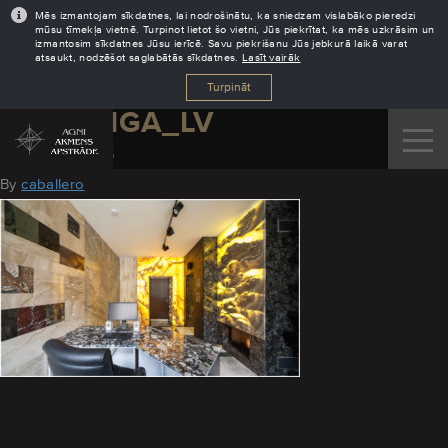
Mēs izmantojam sīkdatnes, lai nodrošinātu, ka sniedzam vislabāko pieredzi
mūsu tīmekļa vietnē. Turpinot lietot šo vietni, Jūs piekrītat, ka mēs uzkrāsim un
izmantosim sīkdatnes Jūsu ierīcē. Savu piekrišanu Jūs jebkurā laikā varat
atsaukt, nodzēšot saglabātās sīkdatnes.
Lasīt vairāk
Turpināt
AGNI_RIGA_LV
October 31, 2016
By
caballero