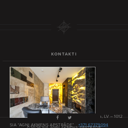
KONTAKTI
Rīga, Latvija, LV – 1012
SIA “AGNI AKMENS APSTRĀDE”
+371 67379094
©2026 SIA AGNI AKMENS APSTRĀDE