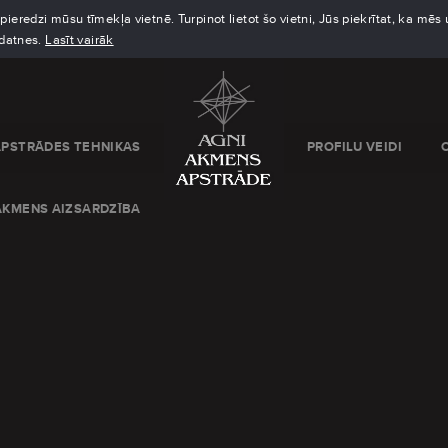
eredzi mūsu tīmekļa vietnē. Turpinot lietot šo vietni, Jūs piekrītat, ka mē
kdatnes.
Lasīt vairāk
APSTRĀDES TEHNIKAS
PROFILU VEIDI
AKMENS AIZSARDZĪBA