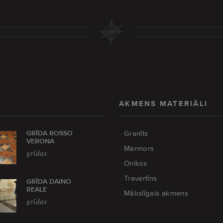
AKMENS MATERIĀLI
GRĪDA ROSSO
Granīts
VERONA
Marmors
grīdas
Onikss
Travertīns
GRĪDA DAINO
REALE
Mākslīgais akmens
grīdas