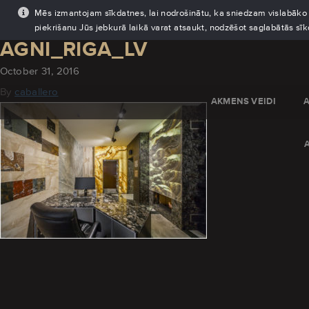
Mēs izmantojam sīkdatnes, lai nodrošinātu, ka sniedzam vislabāko pi
piekrišanu Jūs jebkurā laikā varat atsaukt, nodzēšot saglabātās sī
AGNI_RIGA_LV
October 31, 2016
By
caballero
AKMENS VEIDI