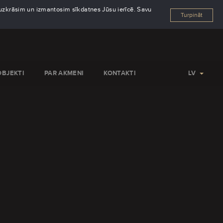
s uzkrāsim un izmantosim sīkdatnes Jūsu ierīcē. Savu
Turpināt
OBJEKTI
PAR AKMENI
KONTAKTI
LV