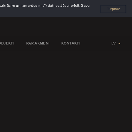
s uzkrāsim un izmantosim sīkdatnes Jūsu ierīcē. Savu
Turpināt
OBJEKTI
PAR AKMENI
KONTAKTI
LV