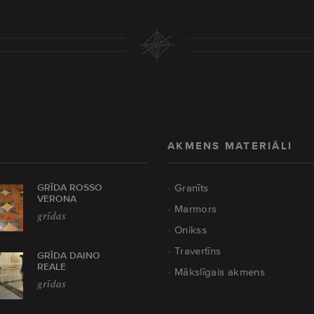
AKMENS MATERIĀLI
GRĪDA ROSSO
Granīts
VERONA
Marmors
grīdas
Onikss
Travertīns
GRĪDA DAINO
REALE
Mākslīgais akmens
grīdas