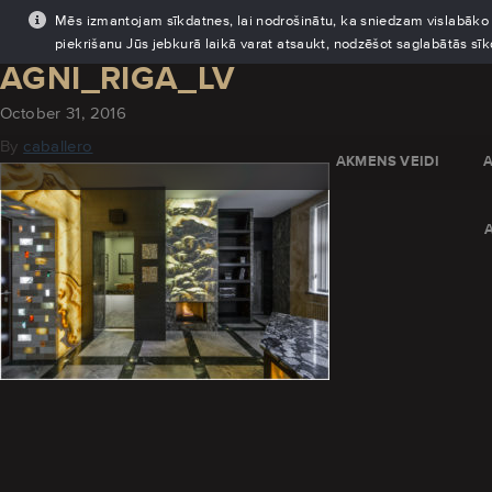
Mēs izmantojam sīkdatnes, lai nodrošinātu, ka sniedzam vislabāko pi
piekrišanu Jūs jebkurā laikā varat atsaukt, nodzēšot saglabātās sī
AGNI_RIGA_LV
October 31, 2016
By
caballero
AKMENS VEIDI