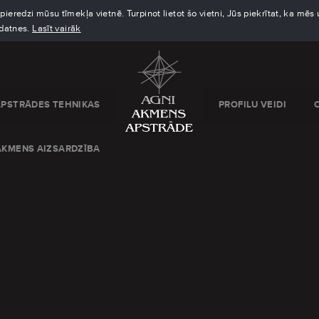
eredzi mūsu tīmekļa vietnē. Turpinot lietot šo vietni, Jūs piekrītat, ka mē
kdatnes.
Lasīt vairāk
APSTRĀDES TEHNIKAS
PROFILU VEIDI
AKMENS AIZSARDZĪBA