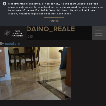
Mēs izmantojam sīkdatnes, lai nodrošinātu, ka sniedzam vislabāko pieredzi
mūsu tīmekļa vietnē. Turpinot lietot šo vietni, Jūs piekrītat, ka mēs uzkrāsim un
izmantosim sīkdatnes Jūsu ierīcē. Savu piekrišanu Jūs jebkurā laikā varat
atsaukt, nodzēšot saglabātās sīkdatnes.
Lasīt vairāk
Turpināt
GRIDA_DAINO_REALE
September 20, 2016
By
caballero