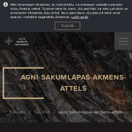
Mēs izmantojam sīkdatnes, lai nodrošinātu, ka sniedzam vislabāko pieredzi
mūsu tīmekļa vietnē. Turpinot lietot šo vietni, Jūs piekrītat, ka mēs uzkrāsim un
izmantosim sīkdatnes Jūsu ierīcē. Savu piekrišanu Jūs jebkurā laikā varat
atsaukt, nodzēšot saglabātās sīkdatnes.
Lasīt vairāk
Turpināt
AGNI-SAKUMLAPAS-AKMENS-
ATTELS
Sākums
/
Sākums
/
agni-sakumlapas-akmens-attels