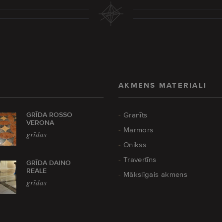
AKMENS MATERIĀLI
GRĪDA ROSSO
Granīts
VERONA
Marmors
grīdas
Onikss
Travertīns
GRĪDA DAINO
REALE
Mākslīgais akmens
grīdas