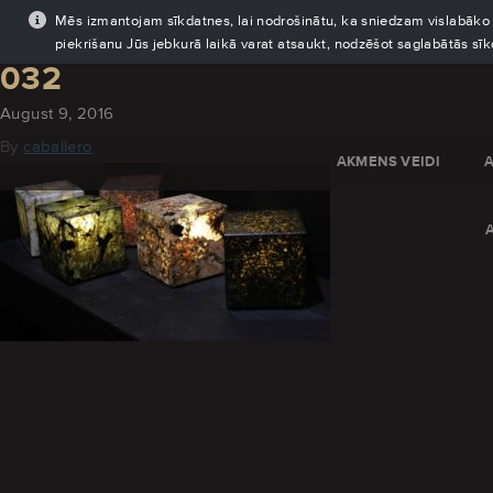
Mēs izmantojam sīkdatnes, lai nodrošinātu, ka sniedzam vislabāko pi
piekrišanu Jūs jebkurā laikā varat atsaukt, nodzēšot saglabātās sī
032
August 9, 2016
By
caballero
AKMENS VEIDI