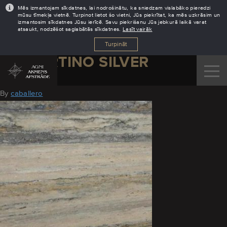
Mēs izmantojam sīkdatnes, lai nodrošinātu, ka sniedzam vislabāko pieredzi
mūsu tīmekļa vietnē. Turpinot lietot šo vietni, Jūs piekrītat, ka mēs uzkrāsim un
izmantosim sīkdatnes Jūsu ierīcē. Savu piekrišanu Jūs jebkurā laikā varat
atsaukt, nodzēšot saglabātās sīkdatnes.
Lasīt vairāk
Turpināt
TRAVERTINO SILVER
March 3, 2022
By
caballero