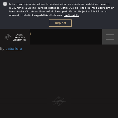
Mēs izmantojam sīkdatnes, lai nodrošinātu, ka sniedzam vislabāko pieredzi
mūsu tīmekļa vietnē. Turpinot lietot šo vietni, Jūs piekrītat, ka mēs uzkrāsim un
izmantosim sīkdatnes Jūsu ierīcē. Savu piekrišanu Jūs jebkurā laikā varat
atsaukt, nodzēšot saglabātās sīkdatnes.
Lasīt vairāk
Turpināt
KINAWA
July 21, 2016
By
caballero