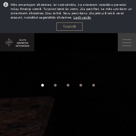
Mēs izmantojam sīkdatnes, lai nodrošinātu, ka sniedzam vislabāko pieredzi
mūsu tīmekļa vietnē. Turpinot lietot šo vietni, Jūs piekrītat, ka mēs uzkrāsim un
izmantosim sīkdatnes Jūsu ierīcē. Savu piekrišanu Jūs jebkurā laikā varat
atsaukt, nodzēšot saglabātās sīkdatnes.
Lasīt vairāk
Turpināt